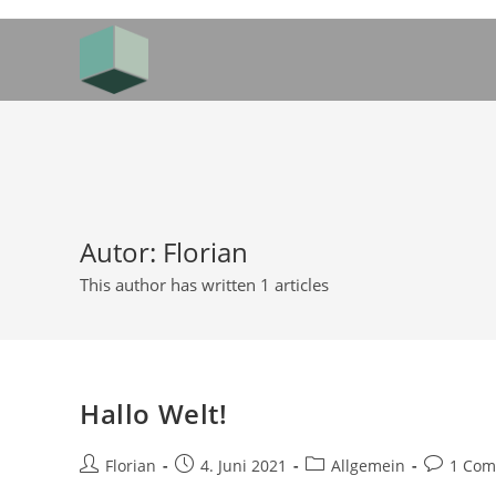
Skip
to
content
Autor:
Florian
This author has written 1 articles
Hallo Welt!
Post
Post
Post
Post
Florian
4. Juni 2021
Allgemein
1 Co
author:
published:
category:
comments